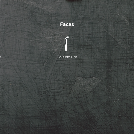
Facas
e
Dois em um