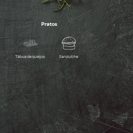
Pratos
Tábua de queijos
Sanduíche