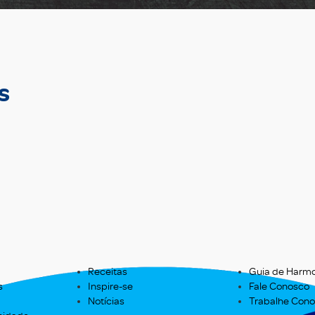
s
Receitas
Guia de Harm
s
Inspire-se
Fale Conosco
Notícias
Trabalhe Con